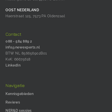
OOST NEDERLAND
Haerstraat 125, 7573 PA Oldenzaal
Contact
088 - 584 889 2
info@newexperts.nl
BTW NL 856656902B01
KvK: 66675618
LinkedIn
Navigatie
Kennisgebieden
Reviews
NER&D sessies