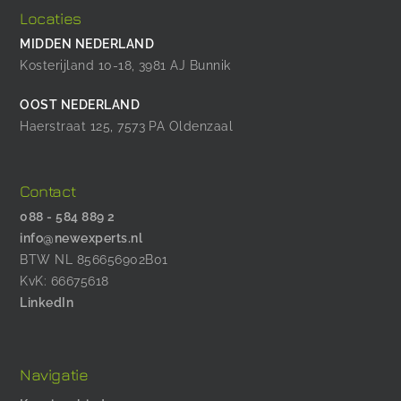
Locaties
MIDDEN NEDERLAND
Kosterijland 10-18, 3981 AJ Bunnik
OOST NEDERLAND
Haerstraat 125, 7573 PA Oldenzaal
Contact
088 - 584 889 2
info@newexperts.nl
BTW NL 856656902B01
KvK: 66675618
LinkedIn
Navigatie