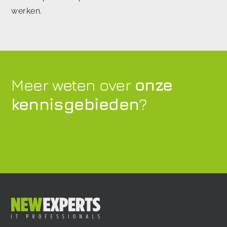
werken.
Meer weten over
onze
kennisgebieden
?