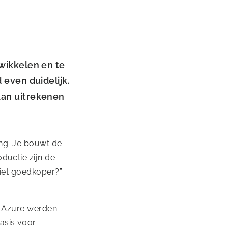
twikkelen en te
 even duidelijk.
kan uitrekenen
ing. Je bouwt de
ductie zijn de
niet goedkoper?”
ia Azure werden
asis voor