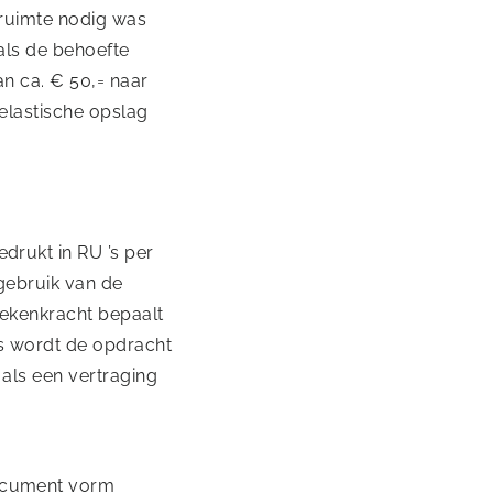
gruimte nodig was
als de behoefte
an ca. € 50,= naar
elastische opslag
drukt in RU ’s per
gebruik van de
 rekenkracht bepaalt
is wordt de opdracht
 als een vertraging
document vorm