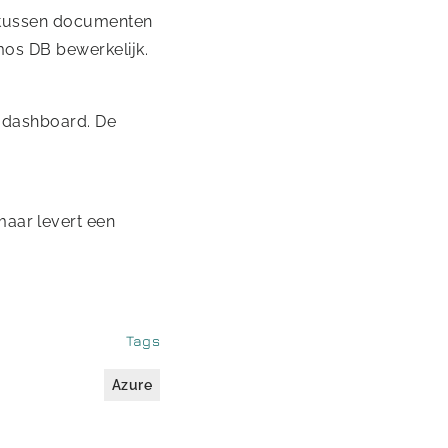
en tussen documenten
mos DB bewerkelijk.
e dashboard. De
aar levert een
Tags
Azure